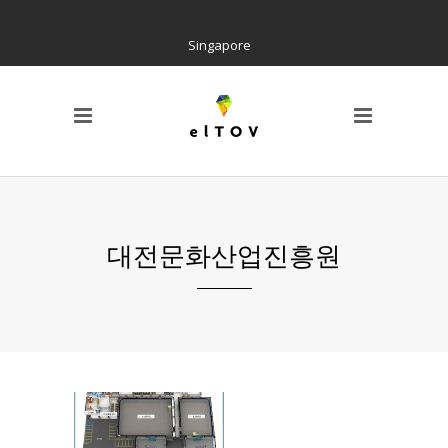
Singapore
PAGE
Locations
Home
Social Tree
Interactive Contents
Kiosk H/W
Wayfinding
대전문화산업진흥원
References
AIR Cloud Platform
CI & BI
Notice
Barrier Free Kiosk
Contact us
About us